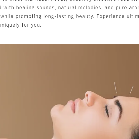
 with healing sounds, natural melodies, and pure ar
 while promoting long-lasting beauty. Experience ulti
uniquely for you.